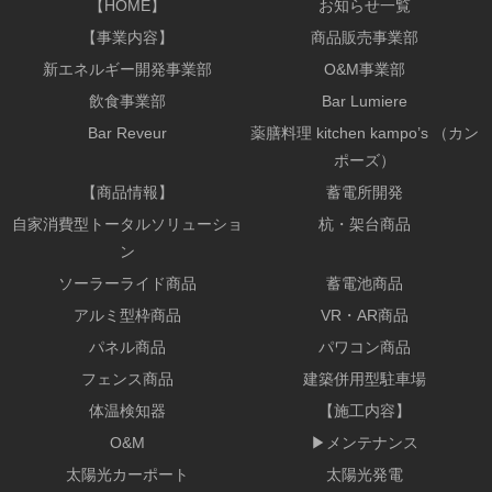
【HOME】
お知らせ一覧
【事業内容】
商品販売事業部
新エネルギー開発事業部
O&M事業部
飲食事業部
Bar Lumiere
Bar Reveur
薬膳料理 kitchen kampo’s （カン
ポーズ）
【商品情報】
蓄電所開発
自家消費型トータルソリューショ
杭・架台商品
ン
ソーラーライド商品
蓄電池商品
アルミ型枠商品
VR・AR商品
パネル商品
パワコン商品
フェンス商品
建築併用型駐車場
体温検知器
【施工内容】
O&M
▶メンテナンス
太陽光カーポート
太陽光発電