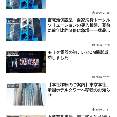
2026.07.29
蓄電池併設型・自家消費トータル
お知らせ
ソリューションの導入相談、夏前
に前年比約３倍に急増——猛暑と
電気代高騰が変える家庭用再エネ
の新たな役割
2026.07.28
モリタ電器の初テレビCM撮影成
お知らせ
功しました
2026.07.27
【本社移転のご案内】東京本社、
お知らせ
帝国ホテルタワーへ移転のお知ら
せ
2026.07.27
上越市蓄電所、着工式を執り行い