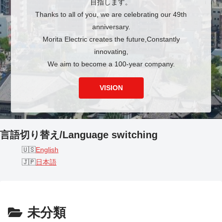
目指します。
Thanks to all of you, we are celebrating our 49th
anniversary.
Morita Electric creates the future,Constantly
innovating,
We aim to become a 100-year company.
VISION
言語切り替え/Language switching
English
日本語
未分類