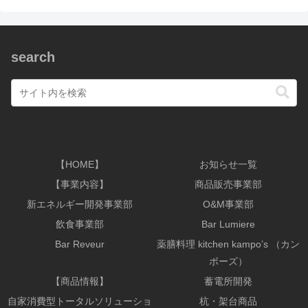
search
【HOME】
お知らせ一覧
【事業内容】
商品販売事業部
新エネルギー開発事業部
O&M事業部
飲食事業部
Bar Lumiere
Bar Reveur
薬膳料理 kitchen kampo’s （カン
ポーズ）
【商品情報】
蓄電所開発
自家消費型トータルソリューショ
杭・架台商品