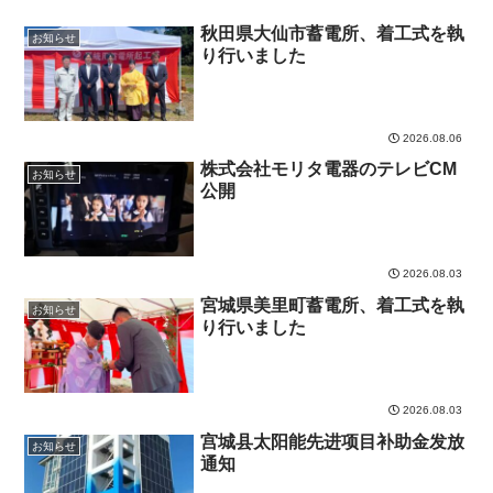
秋田県大仙市蓄電所、着工式を執
お知らせ
り行いました
2026.08.06
株式会社モリタ電器のテレビCM
お知らせ
公開
2026.08.03
宮城県美里町蓄電所、着工式を執
お知らせ
り行いました
2026.08.03
宫城县太阳能先进项目补助金发放
お知らせ
通知