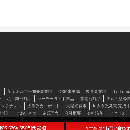
部
新エネルギー開発事業部
O&M事業部
飲食事業部
Bar Lumi
ン
杭・架台商品
ソーラーライド商品
蓄電池商品
アルミ型枠
メンテナンス
太陽光カーポート
太陽光発電
▶太陽光発電 完成
情報】
ごあいさつ
企業理念
会社概要
会社沿革
アクセス
ーポリシー
利用規約
セキュリティ更新のお知らせ
セキュリテ
03-6264-6808(代表)
メールでのお問い合わせ