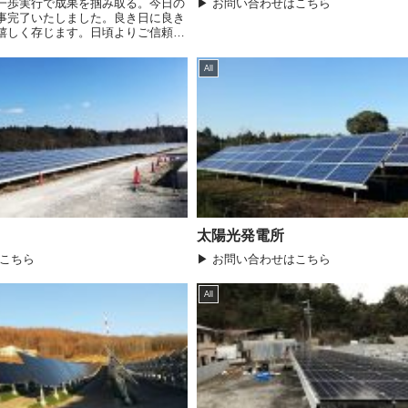
一歩実行で成果を掴み取る。今日の
▶ お問い合わせはこちら
事完了いたしました。良き日に良き
嬉しく存じます。日頃よりご信頼と
っているすべてのお客様に心より感
いただいたあらゆるご評価は、
All
太陽光発電所
はこちら
▶ お問い合わせはこちら
All