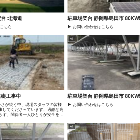
台 北海道
駐車場架台 静岡県島田市 80K
はこちら
▶ お問い合わせはこちら
All
基礎工事中
駐車場架台 静岡県島田市 80K
い暑さが続く中、現場スタッフの皆様
▶ お問い合わせはこちら
事してくださっています。過酷な高
らず、関係者一人ひとりが安全を最
果、須賀川蓄電所の工事は順調に進
後も熱中症や安全事故の防止を...
All