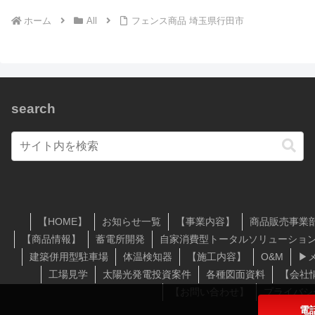
ホーム
All
フェンス商品 埼玉県行田市
search
【HOME】
お知らせ一覧
【事業内容】
商品販売事業
【商品情報】
蓄電所開発
自家消費型トータルソリューショ
建築併用型駐車場
体温検知器
【施工内容】
O&M
▶
工場見学
太陽光発電投資案件
各種図面資料
【会社
【お問い合わせ】
プライバシ
電話