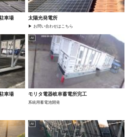
W駐車場
太陽光発電所
▶ お問い合わせはこちら
All
W駐車場
モリタ電器岐阜蓄電所完工
系統用蓄電池開発
All