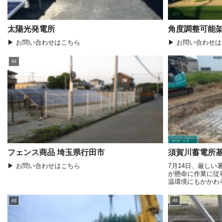
太陽光発電所
角度調整可能架
▶ お問い合わせはこちら
▶ お問い合わせ
All
フェンス商品 埼玉県行田市
須賀川蓄電所
▶ お問い合わせはこちら
7月14日、厳し
が懸命に作業に従
温環境にもかかわ
優先に尽力した結
行しております。今
All
All