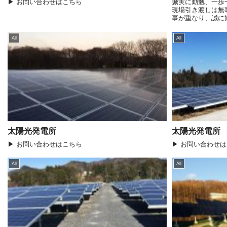
▶ お問い合わせはこちら
誠実に勤勉、一歩
現場引き渡しは無
事が重なり、誠に
多大なご支援を賜
謝申し上げます。
All
All
日々...
太陽光発電所
太陽光発電所
▶ お問い合わせはこちら
▶ お問い合わせ
All
All