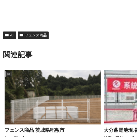
All
フェンス商品
関連記事
All
フェンス商品 茨城県稲敷市
大分蓄電池現