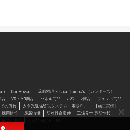
ere
Bar Reveur
薬膳料理 kitchen kampo’s （カンポーズ）
商品
VR・AR商品
パネル商品
パワコン商品
フェンス商品
までの流れ
太陽光遠隔監視システム「電眼Ｒ」
【施工実績】
採用情報
最新情報
新着投資案件
工場見学 最新情報
ィ脆弱性管理
安全に関する声明